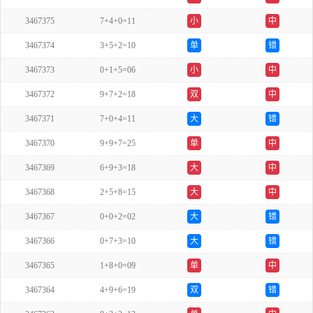
3467375
7+4+0=11
小
中
3467374
3+5+2=10
单
错
3467373
0+1+5=06
小
中
3467372
9+7+2=18
双
中
3467371
7+0+4=11
大
错
3467370
9+9+7=25
单
中
3467369
6+9+3=18
大
中
3467368
2+5+8=15
大
中
3467367
0+0+2=02
大
错
3467366
0+7+3=10
大
错
3467365
1+8+0=09
单
中
3467364
4+9+6=19
双
错