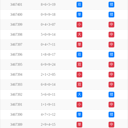
3467401
8+6+5=19
双
错
3467400
0+9+9=18
单
错
3467399
0+4+3=07
小
中
3467398
5+0+9=14
大
中
3467397
0+4+7=11
单
中
3467396
1+8+8=17
双
错
3467395
6+9+9=24
双
中
3467394
2+1+2=05
小
中
3467393
6+8+0=14
双
中
3467392
5+6+0=11
大
错
3467391
1+1+9=11
小
中
3467390
4+7+1=12
单
错
3467389
2+9+4=15
单
中