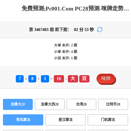
免费预测;Pc001.Com PC28预测-咪牌走势|加拿大咪牌刮刮结果|PC加拿大2.8预测结果|加拿大2.8预测开奖分析|加拿大预测pc2.8咪牌|加拿大2.8在线开奖结果预测_加拿大PC在线走势_官方数据!
第
3467403
期 距下期：
02
分
53
秒
大单
未开:
2
期
小单
未开:
4
期
小双
未开:
1
期
7
8
1
16
大
双
咪牌
+
+
=
-
加拿大28
加拿大西28
台湾28
比特币28
苍风算法
星汉算法
门机算法