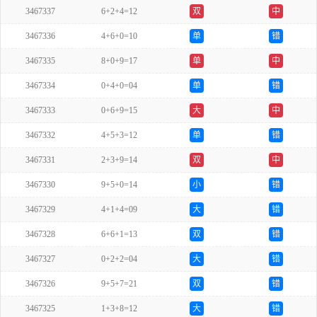
3467337
6+2+4=12
双
中
3467336
4+6+0=10
单
错
3467335
8+0+9=17
单
中
3467334
0+4+0=04
单
错
3467333
0+6+9=15
大
中
3467332
4+5+3=12
单
错
3467331
2+3+9=14
双
中
3467330
9+5+0=14
小
错
3467329
4+1+4=09
大
错
3467328
6+6+1=13
双
错
3467327
0+2+2=04
大
错
3467326
9+5+7=21
双
错
3467325
1+3+8=12
大
错