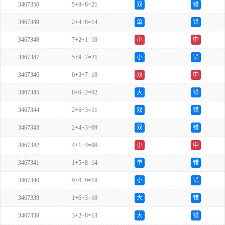
3467350
5+8+8=21
双
错
3467349
2+4+8=14
单
错
3467348
7+2+1=10
小
中
3467347
5+9+7=21
小
错
3467346
0+3+7=10
双
中
3467345
0+0+2=02
大
错
3467344
2+6+3=11
双
错
3467343
2+4+3=09
双
错
3467342
4+1+4=09
小
中
3467341
1+5+8=14
单
错
3467340
9+0+9=18
小
错
3467339
1+6+3=10
大
错
3467338
3+2+8=13
大
错