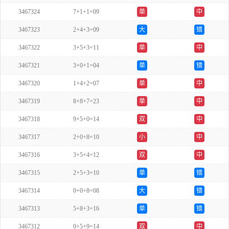
3467324
7+1+1=09
单
中
3467323
2+4+3=09
大
错
3467322
3+5+3=11
单
中
3467321
3+0+1=04
单
错
3467320
1+4+2=07
单
中
3467319
8+8+7=23
单
中
3467318
9+5+0=14
双
中
3467317
2+0+8=10
小
中
3467316
3+5+4=12
双
中
3467315
2+5+3=10
单
错
3467314
0+0+8=08
大
错
3467313
5+8+3=16
单
错
3467312
0+5+9=14
双
中