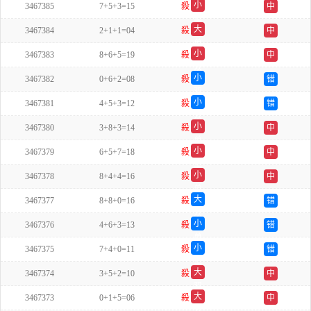
小
3467385
7+5+3=15
殺
中
单
大
3467384
2+1+1=04
殺
中
单
小
3467383
8+6+5=19
殺
中
双
小
3467382
0+6+2=08
殺
错
双
小
3467381
4+5+3=12
殺
错
双
小
3467380
3+8+3=14
殺
中
单
小
3467379
6+5+7=18
殺
中
单
小
3467378
8+4+4=16
殺
中
单
大
3467377
8+8+0=16
殺
错
双
小
3467376
4+6+3=13
殺
错
单
小
3467375
7+4+0=11
殺
错
单
大
3467374
3+5+2=10
殺
中
双
大
3467373
0+1+5=06
殺
中
双