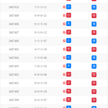
单
小
3467410
7+1+3=11
殺
错
单
小
3467409
4+9+8=21
殺
中
单
大
3467408
9+2+5=16
殺
错
双
小
3467407
9+3+0=12
殺
中
单
小
3467406
5+1+1=07
殺
错
单
大
3467405
4+7+5=16
殺
中
单
小
3467404
1+5+0=06
殺
错
双
大
3467403
7+8+1=16
殺
错
双
小
3467402
0+8+0=08
殺
中
单
小
3467401
8+6+5=19
殺
中
双
大
3467400
0+9+9=18
殺
中
单
大
3467399
0+4+3=07
殺
中
双