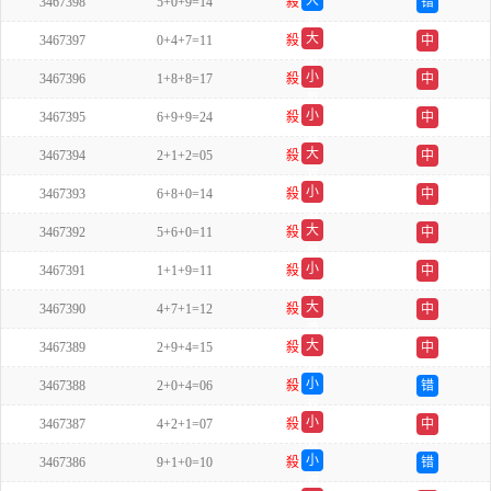
大
3467398
5+0+9=14
殺
错
双
大
3467397
0+4+7=11
殺
中
单
小
3467396
1+8+8=17
殺
中
单
小
3467395
6+9+9=24
殺
中
双
大
3467394
2+1+2=05
殺
中
双
小
3467393
6+8+0=14
殺
中
单
大
3467392
5+6+0=11
殺
中
单
小
3467391
1+1+9=11
殺
中
双
大
3467390
4+7+1=12
殺
中
单
大
3467389
2+9+4=15
殺
中
双
小
3467388
2+0+4=06
殺
错
双
小
3467387
4+2+1=07
殺
中
双
小
3467386
9+1+0=10
殺
错
双