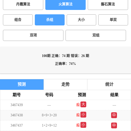
丹霞算法
火算算法
磐石算法
组合
杀组
大小
单双
双项
双组
100期 正确：74 期 错误：26 期
正确率：74%
预测
走势
统计
期号
号码
预测
结果
大
3467439
---
殺
---
单
小
3467438
8+9+3=20
殺
中
单
小
3467437
1+2+9=12
殺
中
单