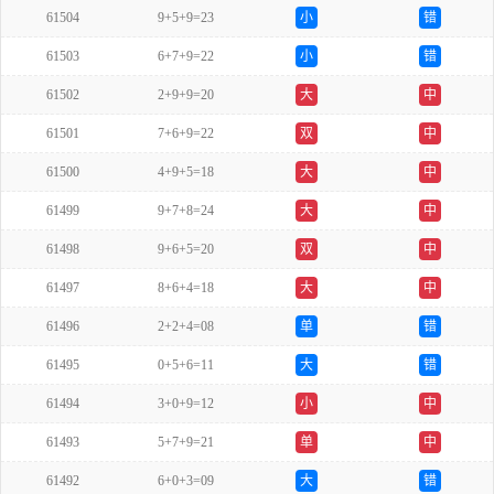
61504
9+5+9=23
小
错
61503
6+7+9=22
小
错
61502
2+9+9=20
大
中
61501
7+6+9=22
双
中
61500
4+9+5=18
大
中
61499
9+7+8=24
大
中
61498
9+6+5=20
双
中
61497
8+6+4=18
大
中
61496
2+2+4=08
单
错
61495
0+5+6=11
大
错
61494
3+0+9=12
小
中
61493
5+7+9=21
单
中
61492
6+0+3=09
大
错