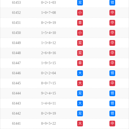
61453
0+2+1=03
双
错
61452
1+0+7=08
小
中
61451
8+2+9=19
单
中
61450
1+5+4=10
小
中
61449
1+3+8=12
双
中
61448
2+6+8=16
双
中
61447
1+9+5=15
单
中
61446
0+2+2=04
大
错
61445
8+0+7=15
大
中
61444
9+2+4=15
双
错
61443
1+4+6=11
大
错
61442
8+2+9=19
双
错
61441
8+9+5=22
大
中