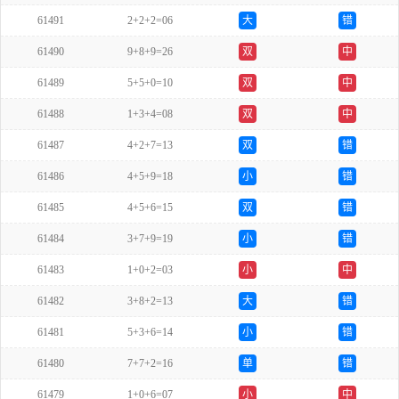
61491
2+2+2=06
大
错
61490
9+8+9=26
双
中
61489
5+5+0=10
双
中
61488
1+3+4=08
双
中
61487
4+2+7=13
双
错
61486
4+5+9=18
小
错
61485
4+5+6=15
双
错
61484
3+7+9=19
小
错
61483
1+0+2=03
小
中
61482
3+8+2=13
大
错
61481
5+3+6=14
小
错
61480
7+7+2=16
单
错
61479
1+0+6=07
小
中