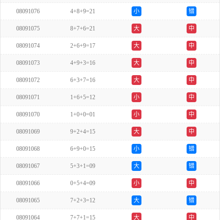
08091076
4+8+9=21
小
错
08091075
8+7+6=21
大
中
08091074
2+6+9=17
大
中
08091073
4+9+3=16
大
中
08091072
6+3+7=16
大
中
08091071
1+6+5=12
小
中
08091070
1+0+0=01
小
中
08091069
9+2+4=15
大
中
08091068
6+9+0=15
小
错
08091067
5+3+1=09
大
错
08091066
0+5+4=09
小
中
08091065
7+2+3=12
大
错
08091064
7+7+1=15
大
中