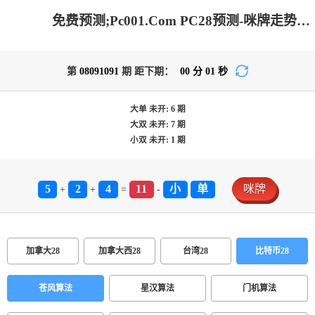
免费预测;Pc001.Com PC28预测-咪牌走势|加拿大咪牌刮刮结果|PC加拿大2.8预测结果|加拿大2.8预测开奖分析|加拿大预测pc2.8咪牌|加拿大2.8在线开奖结果预测_加拿大PC在线走势_官方数据!
第
08091091
期 距下期：
00
分
01
秒
大单
未开:
6
期
大双
未开:
7
期
小双
未开:
1
期
5
2
4
11
小
单
咪牌
+
+
=
-
加拿大28
加拿大西28
台湾28
比特币28
苍风算法
星汉算法
门机算法