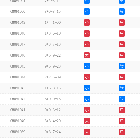
08091051
7+4+3=14
小
错
08091050
3+9+3=15
小
错
08091049
1+4+1=06
小
中
08091048
1+3+6=10
小
中
08091047
3+3+7=13
小
中
08091046
8+5+9=22
大
中
08091045
9+5+9=23
小
错
08091044
2+2+5=09
小
中
08091043
1+6+8=15
小
错
08091042
6+9+0=15
小
错
08091041
0+9+3=12
小
中
08091040
8+8+4=20
大
中
08091039
9+8+7=24
大
中