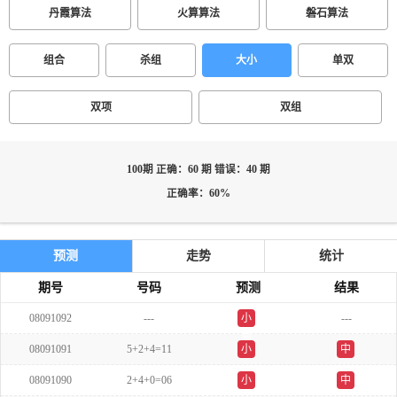
丹霞算法
火算算法
磐石算法
组合
杀组
大小
单双
双项
双组
100期 正确：60 期 错误：40 期
正确率：60%
预测
走势
统计
期号
号码
预测
结果
08091092
---
小
---
单
08091091
5+2+4=11
小
中
08091090
2+4+0=06
小
中