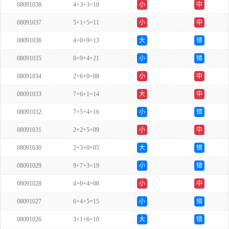
08091038
4+3+3=10
小
中
08091037
5+1+5=11
小
中
08091036
4+0+9=13
大
错
08091035
8+9+4=21
小
错
08091034
2+6+0=08
小
中
08091033
7+6+1=14
大
中
08091032
7+5+4=16
小
错
08091031
2+2+5=09
小
中
08091030
2+3+0=05
大
错
08091029
9+7+3=19
小
错
08091028
4+0+4=08
小
中
08091027
6+4+5=15
小
错
08091026
3+1+6=10
大
错