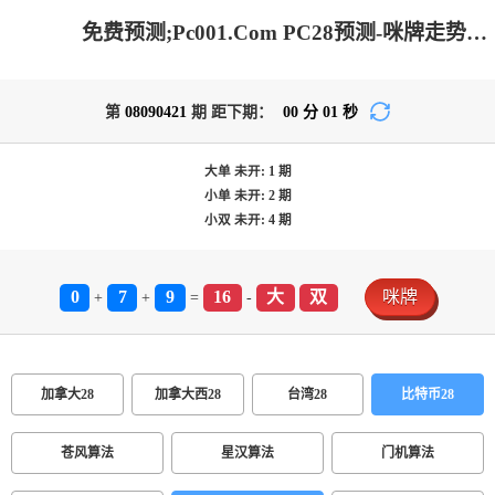
免费预测;Pc001.Com PC28预测-咪牌走势|加拿大咪牌刮刮结果|PC加拿大2.8预测结果|加拿大2.8预测开奖分析|加拿大预测pc2.8咪牌|加拿大2.8在线开奖结果预测_加拿大PC在线走势_官方数据!
第
08090421
期 距下期：
00
分
01
秒
大单
未开:
1
期
小单
未开:
2
期
小双
未开:
4
期
0
7
9
16
大
双
咪牌
+
+
=
-
加拿大28
加拿大西28
台湾28
比特币28
苍风算法
星汉算法
门机算法