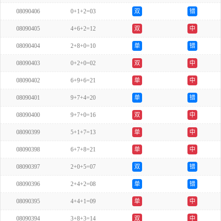
08090406
0+1+2=03
双
错
08090405
4+6+2=12
双
中
08090404
2+8+0=10
单
错
08090403
0+2+0=02
双
中
08090402
6+9+6=21
单
中
08090401
9+7+4=20
单
错
08090400
9+7+0=16
双
中
08090399
5+1+7=13
单
中
08090398
6+7+8=21
单
中
08090397
2+0+5=07
双
错
08090396
2+4+2=08
单
错
08090395
4+4+1=09
单
中
08090394
3+8+3=14
双
中