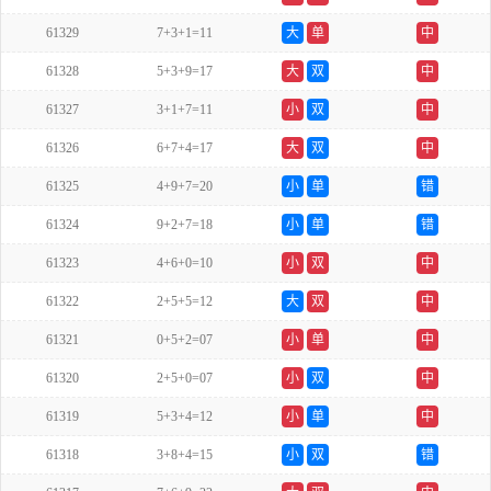
61329
7+3+1=11
大
单
中
61328
5+3+9=17
大
双
中
61327
3+1+7=11
小
双
中
61326
6+7+4=17
大
双
中
61325
4+9+7=20
小
单
错
61324
9+2+7=18
小
单
错
61323
4+6+0=10
小
双
中
61322
2+5+5=12
大
双
中
61321
0+5+2=07
小
单
中
61320
2+5+0=07
小
双
中
61319
5+3+4=12
小
单
中
61318
3+8+4=15
小
双
错