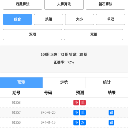
丹霞算法
火算算法
磐石算法
组合
杀组
大小
单双
双项
双组
100期 正确：72 期 错误：28 期
正确率：72%
预测
走势
统计
期号
号码
预测
结果
61358
---
小
单
---
61357
8+6+6=20
小
单
错
61356
6+4+9=19
小
双
错