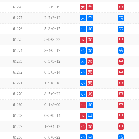
61278
3+7+9=19
大
单
中
61277
2+7+3=12
大
单
错
61276
5+3+9=17
小
双
错
61275
5+9+8=22
大
双
中
61274
8+4+5=17
小
双
错
61273
6+3+3=12
大
双
中
61272
6+5+3=14
小
双
中
61271
1+9+8=18
小
双
中
61270
8+5+9=22
小
双
中
61269
0+1+8=09
小
双
中
61268
0+5+9=14
大
单
中
61267
1+7+4=12
小
双
中
61266
6+8+8=22
小
单
错