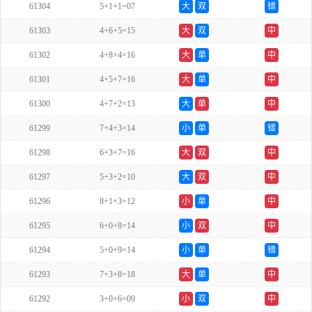
61304
5+1+1=07
大
双
错
61303
4+6+5=15
大
双
中
61302
4+8+4=16
大
单
中
61301
4+5+7=16
大
单
中
61300
4+7+2=13
大
单
中
61299
7+4+3=14
小
单
错
61298
6+3+7=16
大
双
中
61297
5+3+2=10
大
双
中
61296
8+1+3=12
小
单
中
61295
6+0+8=14
小
双
中
61294
5+0+9=14
小
单
错
61293
7+3+8=18
大
单
中
61292
3+0+6=09
小
双
中