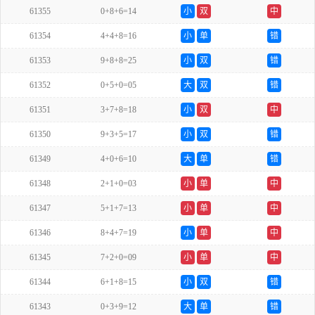
61355
0+8+6=14
小
双
中
61354
4+4+8=16
小
单
错
61353
9+8+8=25
小
双
错
61352
0+5+0=05
大
双
错
61351
3+7+8=18
小
双
中
61350
9+3+5=17
小
双
错
61349
4+0+6=10
大
单
错
61348
2+1+0=03
小
单
中
61347
5+1+7=13
小
单
中
61346
8+4+7=19
小
单
中
61345
7+2+0=09
小
单
中
61344
6+1+8=15
小
双
错
61343
0+3+9=12
大
单
错